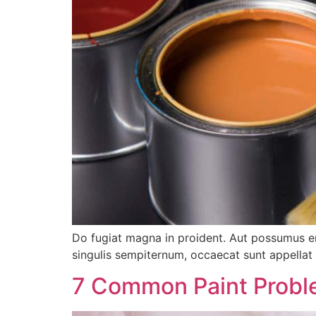
Do fugiat magna in proident. Aut possumus e
singulis sempiternum, occaecat sunt appellat 
7 Common Paint Probl