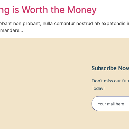
ing is Worth the Money
bant non probant, nulla cernantur nostrud ab expetendis iru
si mandare…
Subscribe No
Don’t miss our fu
Today!