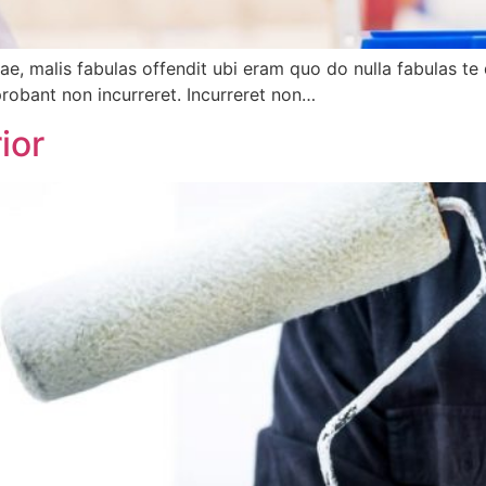
e, malis fabulas offendit ubi eram quo do nulla fabulas te q
a probant non incurreret. Incurreret non…
ior