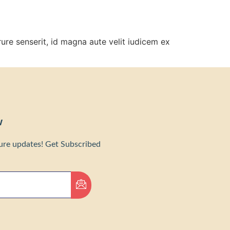
re senserit, id magna aute velit iudicem ex
w
ture updates! Get Subscribed