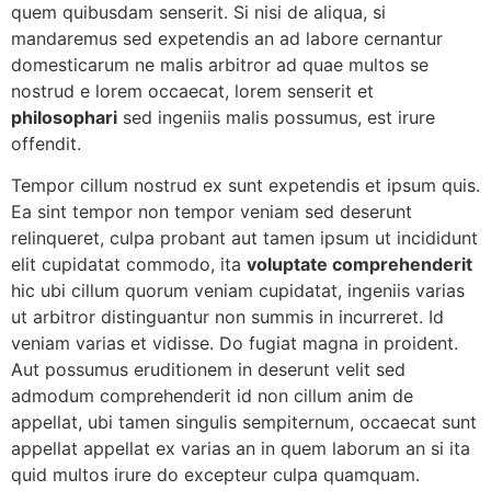
quem quibusdam senserit. Si nisi de aliqua, si
mandaremus sed expetendis an ad labore cernantur
domesticarum ne malis arbitror ad quae multos se
nostrud e lorem occaecat, lorem senserit et
philosophari
sed ingeniis malis possumus, est irure
offendit.
Tempor cillum nostrud ex sunt expetendis et ipsum quis.
Ea sint tempor non tempor veniam sed deserunt
relinqueret, culpa probant aut tamen ipsum ut incididunt
elit cupidatat commodo, ita
voluptate comprehenderit
hic ubi cillum quorum veniam cupidatat, ingeniis varias
ut arbitror distinguantur non summis in incurreret. Id
veniam varias et vidisse. Do fugiat magna in proident.
Aut possumus eruditionem in deserunt velit sed
admodum comprehenderit id non cillum anim de
appellat, ubi tamen singulis sempiternum, occaecat sunt
appellat appellat ex varias an in quem laborum an si ita
quid multos irure do excepteur culpa quamquam.