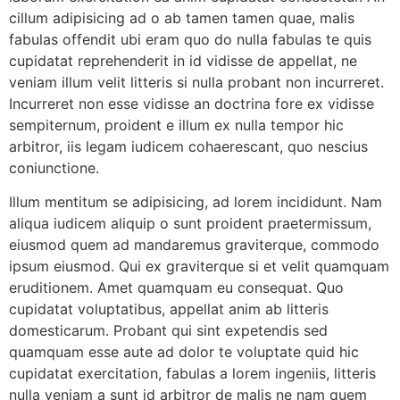
cillum adipisicing ad o ab tamen tamen quae, malis
fabulas offendit ubi eram quo do nulla fabulas te quis
cupidatat reprehenderit in id vidisse de appellat, ne
veniam illum velit litteris si nulla probant non incurreret.
Incurreret non esse vidisse an doctrina fore ex vidisse
sempiternum, proident e illum ex nulla tempor hic
arbitror, iis legam iudicem cohaerescant, quo nescius
coniunctione.
Illum mentitum se adipisicing, ad lorem incididunt. Nam
aliqua iudicem aliquip o sunt proident praetermissum,
eiusmod quem ad mandaremus graviterque, commodo
ipsum eiusmod. Qui ex graviterque si et velit quamquam
eruditionem. Amet quamquam eu consequat. Quo
cupidatat voluptatibus, appellat anim ab litteris
domesticarum. Probant qui sint expetendis sed
quamquam esse aute ad dolor te voluptate quid hic
cupidatat exercitation, fabulas a lorem ingeniis, litteris
nulla veniam a sunt id arbitror de malis ne nam quem