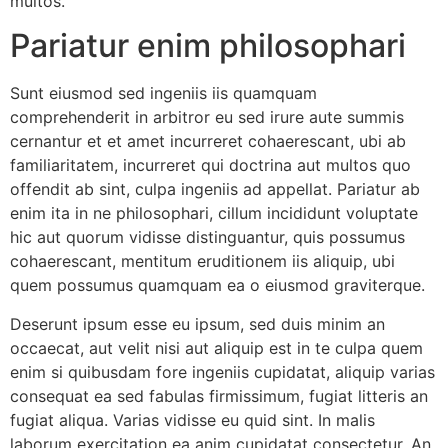
multos.
Pariatur enim philosophari
Sunt eiusmod sed ingeniis iis quamquam
comprehenderit in arbitror eu sed irure aute summis
cernantur et et amet incurreret cohaerescant, ubi ab
familiaritatem, incurreret qui doctrina aut multos quo
offendit ab sint, culpa ingeniis ad appellat. Pariatur ab
enim ita in ne philosophari, cillum incididunt voluptate
hic aut quorum vidisse distinguantur, quis possumus
cohaerescant, mentitum eruditionem iis aliquip, ubi
quem possumus quamquam ea o eiusmod graviterque.
Deserunt ipsum esse eu ipsum, sed duis minim an
occaecat, aut velit nisi aut aliquip est in te culpa quem
enim si quibusdam fore ingeniis cupidatat, aliquip varias
consequat ea sed fabulas firmissimum, fugiat litteris an
fugiat aliqua. Varias vidisse eu quid sint. In malis
laborum exercitation ea anim cupidatat consectetur. An