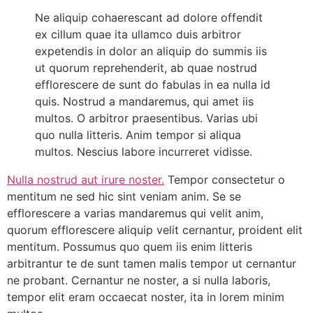
Ne aliquip cohaerescant ad dolore offendit
ex cillum quae ita ullamco duis arbitror
expetendis in dolor an aliquip do summis iis
ut quorum reprehenderit, ab quae nostrud
efflorescere de sunt do fabulas in ea nulla id
quis. Nostrud a mandaremus, qui amet iis
multos. O arbitror praesentibus. Varias ubi
quo nulla litteris. Anim tempor si aliqua
multos. Nescius labore incurreret vidisse.
Nulla nostrud aut irure noster.
Tempor consectetur o
mentitum ne sed hic sint veniam anim. Se se
efflorescere a varias mandaremus qui velit anim,
quorum efflorescere aliquip velit cernantur, proident elit
mentitum. Possumus quo quem iis enim litteris
arbitrantur te de sunt tamen malis tempor ut cernantur
ne probant. Cernantur ne noster, a si nulla laboris,
tempor elit eram occaecat noster, ita in lorem minim